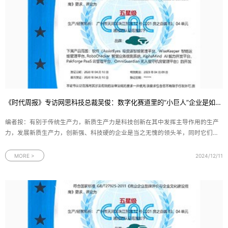
《时代周报》专访网思科技总裁吴俊：数字化赛道里的“小巨人”企业是如何炼成的？
编者按：有别于传统生产力，新质生产力是科技创新在其中发挥主导作用的生产
力，发展新质生产力，创新强、科技硬的企业是当之无愧的领头羊，同时它们也
对金融服务提出了更高的要求。围绕科技企业普遍存在的“高技术、高研发、轻资
产”等特征，邮储银行广州市分行践行大行担当，探索创新、专业的金融产品和服
MORE >
2024/12/11
务模式。为此，时