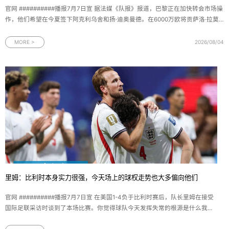
官网 ##########播报7月7日宣 据法媒《队报》报道，巴黎正在加快转会市场操
作，他们希望在今夏签下阿克利乌舍和扬·迪奥曼德。在6000万欧将贡萨洛·拉莫
斯出售给米兰后，巴黎又以超过4000万欧不含奖金的价格敲定了李
MORE >
2026/08/04
里姆：比利时本身实力很强，今天场上的球权走势也大多偏向他们
官网 ##########播报7月7日宣 在美国1-4负于比利时赛后，队长里姆在接受
国际足联采访时谈到了本场比赛。你觉得球队今天发挥失常的根源是什么我现
在说不上来，说实话，我眼下完全没心思复盘比赛、做战术分析。对手本身实