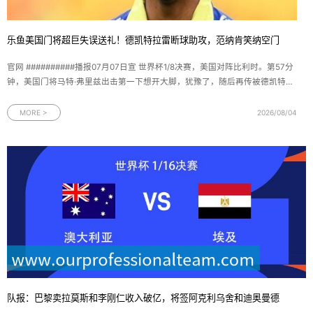
乐鱼美国门将超巨失误送礼！德凯特拉雷断球助攻，范纳肯笑纳空门
官网 ##########播报07月07日宣 世界杯1/8决赛，美国对阵比利时。第57分
钟，美国门将马特·弗里兹出击第一下想开大脚，犹豫了，随后再传被德凯特拉
雷断下！范纳肯笑纳空门大礼！德凯特拉雷送助攻本场2射1传，比利时
MORE >
2026/08/04
队报：巴黎卖拉莫斯和李刚仁收入破亿，将签阿克利乌舍和迪奥曼德