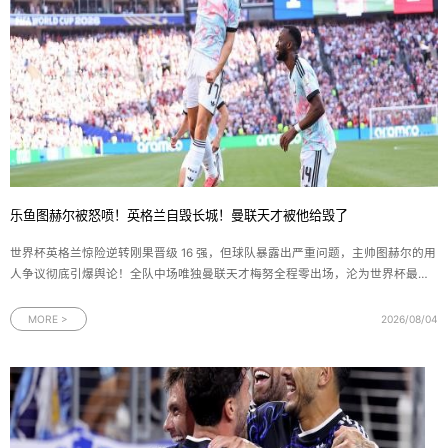
乐鱼图赫尔被怒喷！英格兰自毁长城！曼联天才被他给毁了
世界杯英格兰惊险逆转刚果晋级 16 强，但球队暴露出严重问题，主帅图赫尔的用
人争议彻底引爆舆论！全队中场唯独曼联天才梅努全程零出场，沦为世界杯最尴
尬看客。本役赛前外界强烈呼吁图赫尔启用梅努，结果再次惨
MORE >
2026/08/04