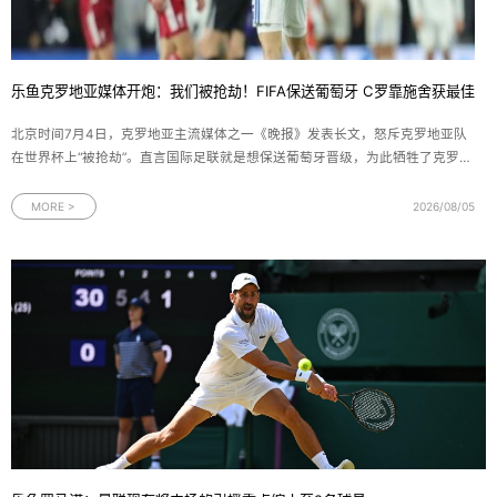
乐鱼克罗地亚媒体开炮：我们被抢劫！FIFA保送葡萄牙 C罗靠施舍获最佳
北京时间7月4日，克罗地亚主流媒体之一《晚报》发表长文，怒斥克罗地亚队
在世界杯上“被抢劫”。直言国际足联就是想保送葡萄牙晋级，为此牺牲了克罗地
亚这样小国的世界杯梦想。在此前结束的世界杯1/16决赛中，
MORE >
2026/08/05