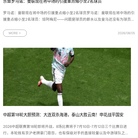
乐鱼罗马诺：曼联现在将中场的引援重点缩小至2名球员
罗马诺：曼联现在将中场的引援重点缩小至2名球员罗马诺：曼联现在将中场的引
援重点缩小至2名球员：琼阿梅尼——问题是球员的薪水以及皇马还没有为球员离
队开绿灯；亚历克斯·斯科特—伯恩茅斯不愿放走这名球员，但
MORE >
2026/08/05
中超第18轮大胆预测：大连双杀海港，泰山大胜云南！申花战平国安
2026中超联赛第18轮即将开战，8场比赛将于7月10日-7月12日三个比赛日进
行，本轮既有京沪老牌豪门恩怨，也有保级对手的直接较量以及中游球队之间