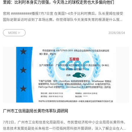
里姆：比利时本身实力很强，今天场上的球权走势也大多偏向他们
官网 ##########播报7月7日宣 在美国1-4负于比利时赛后，队长里姆在接受
国际足联采访时谈到了本场比赛。你觉得球队今天发挥失常的根源是什么我现
在说不上来，说实话，我眼下完全没心思复盘比赛、做战术分析。对手本身实
力
MORE >
2026/08/04
广州市工信局副局长黄符伟率队调研网
7月2日，广州市工业和信息化局副局长、市民营经济和中小企业局局长黄符伟，
信息技术发展处副处长朱裕忠一行莅临网思科技开展调研，深入了解企业在人工