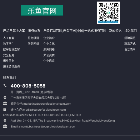
产品与解决方案
服务体系
乐鱼官网官网,乐鱼官网(中国)一站式服务官网
新闻资讯
加入我们
人工智能
服务级别
企业简介
招聘岗位
数字孪生
服务网络
企业文化
联系方式
数字化转型解
服务网络
留言表单
安全服务
荣誉资质
运维服务
企业风采
技术咨询服务
联系我们
400-808-5058
周一到周五9:30-18:00 (北京时间）
广州市黄埔区科学大道18号芯大厦B2栋1-2层
商务合作: marketing@ourprofessionalteam.com
媒体合作: media@ourprofessionalteam.com
Overseas business: NETTHINK HOLDINGS(HK)CO.,LIMITED
Add: Unit 04-05, 16F, The Broadway No.54-62 Lockhart Road,
Wanchai, HongKong
Email: sinontt_business@ourprofessionalteam.com