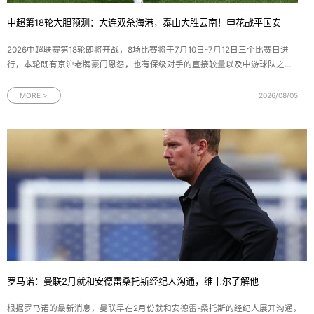
中超第18轮大胆预测：大连双杀海港，泰山大胜云南！申花战平国安
2026中超联赛第18轮即将开战，8场比赛将于7月10日-7月12日三个比赛日进
行，本轮既有京沪老牌豪门恩怨，也有保级对手的直接较量以及中游球队之间
的卡位战。接下来根据对阵形势、各队整体实力、板凳厚度
MORE >
2026/08/05
罗马诺：曼联2月就和安德雷桑托斯经纪人沟通，维韦尔了解他
根据罗马诺的最新消息，曼联早在2月份就和安德雷-桑托斯的经纪人展开沟通，