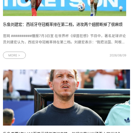
乐鱼刘建宏：西班牙夺冠概率排在第二档，进攻两个翅膀断掉了很麻烦
官网 ##########播报7月3日宣 在世界杯《绿茵狂想》节目中，著名足球评论
员刘建宏认为，西班牙夺冠概率排在第二档。刘建宏表示：“我把法国、阿根廷
排在第一档，西班牙、英格兰排在第二档，因为西班牙受到伤病的困扰，亚马
尔
MORE >
2026/08/09