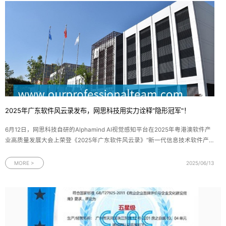
2025年广东软件风云录发布，网思科技用实力诠释"隐形冠军"！
6月12日，网思科技自研的Alphamind AI视觉感知平台在2025年粤港澳软件产
业高质量发展大会上荣登《2025年广东软件风云录》“新一代信息技术软件产
品TOP 15”榜单，成为粤港澳大湾区软件产业创新发展的标杆平台。图为2025
年广东软件风云录新一代信息技术软件产品奖牌2025年广东软件风云榜评选由
MORE >
2025/06/13
羊城晚报报业集团、广东软件行业