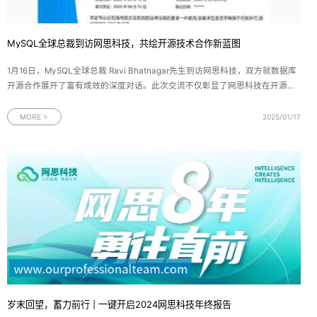
MySQL全球总裁到访网思科技，共绘开源技术合作新蓝图
1月16日，MySQL全球总裁 Ravi Bhatnagar先生到访网思科技，双方就数据库
开源合作展开了富有成效的深度对话。此次交流不仅彰显了网思科技在开源技
术与数字化创新领域的坚实步伐，也预示着中国企业在拥抱开源、利用开源推
动数字化转型方面的决心和行动力。MySQL，作为一款秉承开源理念、功能强
MORE >
2025/01/17
大且操作简便的关系型数据
岁末回望，蓄力前行 | 一键开启2024网思科技年终报告