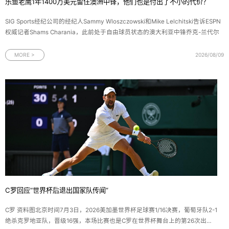
乐鱼老鹰1年1400万美元留住澳洲中锋，他们也是付出了不小的代价？
SIG Sports经纪公司的经纪人Sammy Wloszczowski和Mike Lelchitski告诉ESPN
权威记者Shams Charania，此前处于自由球员状态的澳大利亚中锋乔克-兰代尔
MORE >
2026/08/09
C罗回应“世界杯后退出国家队传闻”
C罗 资料图北京时间7月3日，2026美加墨世界杯足球赛1/16决赛，葡萄牙队2-1
绝杀克罗地亚队，晋级16强，本场比赛也是C罗在世界杯舞台上的第26次出