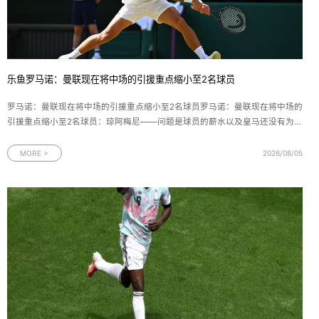
乐鱼罗马诺：曼联现在将中场的引援重点缩小至2名球员
罗马诺：曼联现在将中场的引援重点缩小至2名球员罗马诺：曼联现在将中场的
引援重点缩小至2名球员：琼阿梅尼——问题是球员的薪水以及皇马还没有为球
员离队开绿灯；亚历克斯·斯科特—伯恩茅斯不愿放走这名球员，但
MORE >
2026/08/05