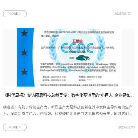
MORE >
2025/01/17
《时代周报》专访网思科技总裁吴俊：数字化赛道里的“小巨人”企业是如何炼成的？
编者按：有别于传统生产力，新质生产力是科技创新在其中发挥主导作用的生产
力，发展新质生产力，创新强、科技硬的企业是当之无愧的领头羊，同时它们也
对金融服务提出了更高的要求。围绕科技企业普遍存在的“高技术、高研发、轻资
产”等特征，邮储银行广州市分行践行大行担当，探索创新、专业的金融产品和服
MORE >
2024/12/11
务模式。为此，时