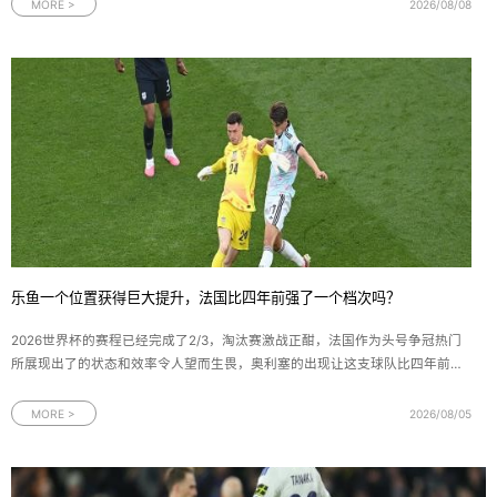
MORE >
2026/08/08
乐鱼一个位置获得巨大提升，法国比四年前强了一个档次吗？
2026世界杯的赛程已经完成了2/3，淘汰赛激战正酣，法国作为头号争冠热门
所展现出了的状态和效率令人望而生畏，奥利塞的出现让这支球队比四年前更
加强大。四年前的卡塔尔之旅，法国与阿根廷在决赛中踢得难解难
MORE >
2026/08/05