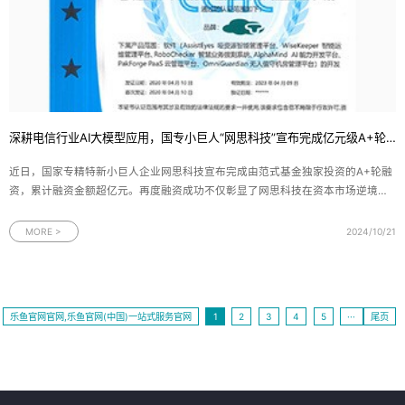
深耕电信行业AI大模型应用，国专小巨人“网思科技”宣布完成亿元级A+轮融资
近日，国家专精特新小巨人企业网思科技宣布完成由范式基金独家投资的A+轮融
资，累计融资金额超亿元。再度融资成功不仅彰显了网思科技在资本市场逆境中
的坚韧与活力，更是国内投资机构对网思科技实力及未来前景的坚定认可。此轮
资金的注入，将助力网思科技进一步深化技术研发，推动其在更多数字化解决方
MORE >
2024/10/21
案领域的应用拓展，促
乐鱼官网官网,乐鱼官网(中国)一站式服务官网
1
2
3
4
5
···
尾页