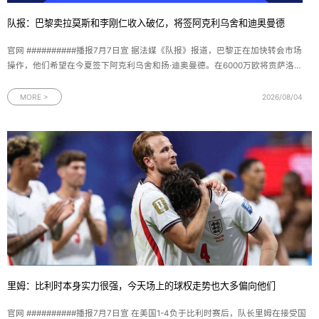
队报：巴黎卖拉莫斯和李刚仁收入破亿，将签阿克利乌舍和迪奥曼德
官网 ##########播报7月7日宣 据法媒《队报》报道，巴黎正在加快转会市场
操作，他们希望在今夏签下阿克利乌舍和扬·迪奥曼德。在6000万欧将贡萨洛·
拉莫斯出售给米兰后，巴黎又以超过4000万欧不含奖金的价格敲定了李
MORE >
2026/08/04
里姆：比利时本身实力很强，今天场上的球权走势也大多偏向他们
官网 ##########播报7月7日宣 在美国1-4负于比利时赛后，队长里姆在接受国