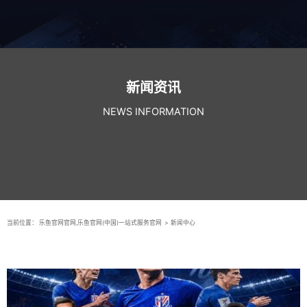
新闻资讯
NEWS INFORMATION
当前位置：
乐鱼官网官网,乐鱼官网(中国)一站式服务官网
>
新闻中心