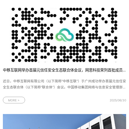
中移互联网举办首届元信任安全生态联合体会议，网思科技荣列首批成员单位
近日，中移互联网有限公司（以下简称“中移互联”）于广州成功举办首届元信任安
全生态联合体（以下简称“联合体”）会议。中国移动集团网络与信息安全管理部、
政企事业部以及广东移动等12家省公司、5家专业公司的领导及业务骨干，16家网
络安全领域联合体成员单位代表齐聚羊城，围绕科技创新、产品融合、生态共建
MORE >
2025/06/30
等关键议题展