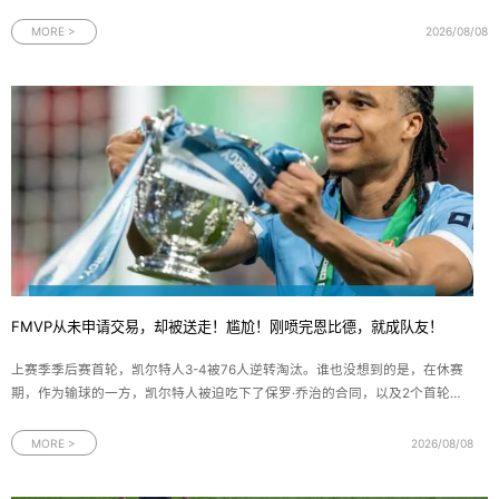
岁的克里斯蒂亚诺·罗纳尔多C罗）打入个
MORE >
2026/08/08
FMVP从未申请交易，却被送走！尴尬！刚喷完恩比德，就成队友！
上赛季季后赛首轮，凯尔特人3-4被76人逆转淘汰。谁也没想到的是，在休赛
期，作为输球的一方，凯尔特人被迫吃下了保罗·乔治的合同，以及2个首轮和2
个次轮，但作为补偿，送走了FMVP杰伦·布朗。大家没看错
MORE >
2026/08/08