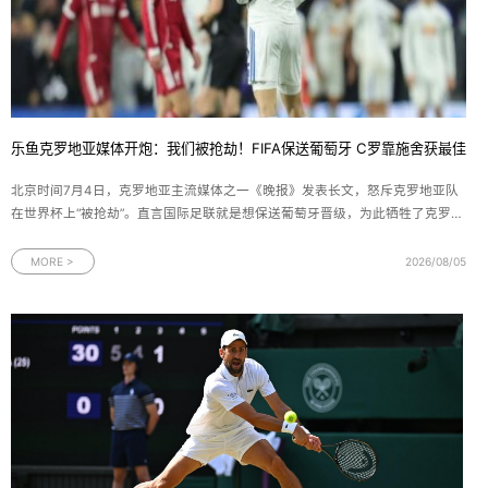
乐鱼克罗地亚媒体开炮：我们被抢劫！FIFA保送葡萄牙 C罗靠施舍获最佳
北京时间7月4日，克罗地亚主流媒体之一《晚报》发表长文，怒斥克罗地亚队
在世界杯上“被抢劫”。直言国际足联就是想保送葡萄牙晋级，为此牺牲了克罗地
亚这样小国的世界杯梦想。在此前结束的世界杯1/16决赛中，
MORE >
2026/08/05