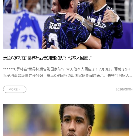
乐鱼C罗将在“世界杯后告别国家队”？他本人回应了
******C罗将在“世界杯后告别国家队”？今天他本人回应了！7月3日，葡萄牙2-1
克罗地亚晋级世界杯16强，赛后C罗回应退出国家队传闻时表示，先得问问家人，
“我的未来在此刻并不重要，我会和家人商量之后再做出决定
MORE >
2026/08/04