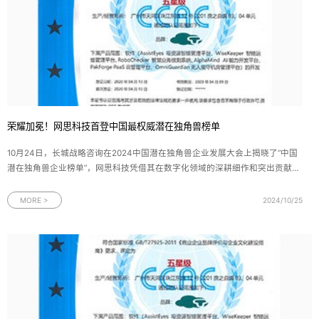
荣耀加冕！网思科技首登中国最权威潜在独角兽榜单
10月24日，长城战略咨询在2024中国潜在独角兽企业发展大会上揭晓了“中国
潜在独角兽企业榜单”，网思科技凭借其在数字化领域的深耕细作和突出贡献成
功上榜，与众多如滴答出行、暗物智能、大族机器人等知名企业并肩而立。图
为网思科技代表（左六）上台领奖网思科技首次跻身榜单，不仅是长城战略咨
MORE >
2024/10/25
询对企业在技术创新、