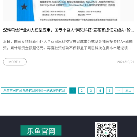
深耕电信行业AI大模型应用，国专小巨人“网思科技”宣布完成亿元级A+轮融资
近日，国家专精特新小巨人企业网思科技宣布完成由范式基金独家投资的A+轮融
资，累计融资金额超亿元。再度融资成功不仅彰显了网思科技在资本市场逆境中
的坚韧与活力，更是国内投资机构对网思科技实力及未来前景的坚定认可。此轮
资金的注入，将助力网思科技进一步深化技术研发，推动其在更多数字化解决方
MORE >
2024/10/21
案领域的应用拓展，促
乐鱼官网官网,乐鱼官网(中国)一站式服务官网
1
2
3
4
5
···
尾页