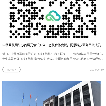
中移互联网举办首届元信任安全生态联合体会议，网思科技荣列首批成员单位
近日，中移互联网有限公司（以下简称“中移互联”）于广州成功举办首届元信任安
全生态联合体（以下简称“联合体”）会议。中国移动集团网络与信息安全管理部、
政企事业部以及广东移动等12家省公司、5家专业公司的领导及业务骨干，16家网
络安全领域联合体成员单位代表齐聚羊城，围绕科技创新、产品融合、生态共建
MORE >
2025/06/30
等关键议题展