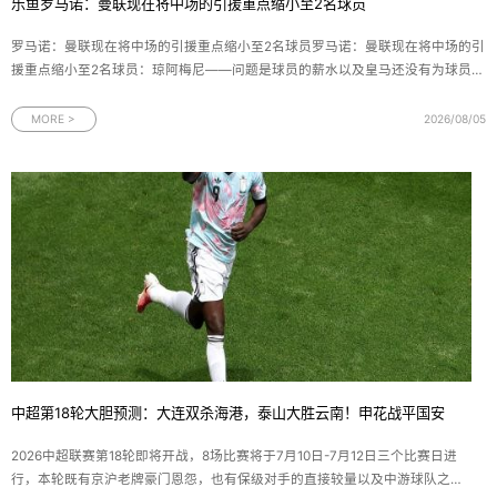
乐鱼罗马诺：曼联现在将中场的引援重点缩小至2名球员
罗马诺：曼联现在将中场的引援重点缩小至2名球员罗马诺：曼联现在将中场的引
援重点缩小至2名球员：琼阿梅尼——问题是球员的薪水以及皇马还没有为球员离
队开绿灯；亚历克斯·斯科特—伯恩茅斯不愿放走这名球员，但
MORE >
2026/08/05
中超第18轮大胆预测：大连双杀海港，泰山大胜云南！申花战平国安
2026中超联赛第18轮即将开战，8场比赛将于7月10日-7月12日三个比赛日进
行，本轮既有京沪老牌豪门恩怨，也有保级对手的直接较量以及中游球队之间