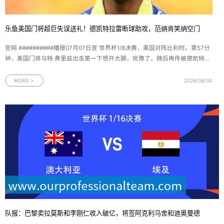
乐鱼美国门将超巨失误送礼！德凯特拉雷断球助攻，范纳肯笑纳空门
官网 ##########播报07月07日宣 世界杯1/8决赛，美国对阵比利时。第57分
钟，美国门将马特·弗里兹出击第一下想开大脚，犹豫了，随后再传被德凯特拉
雷断下！范纳肯笑纳空门大礼！德凯特拉雷送助攻本场2射1传，比利时
MORE >
2026/08/04
队报：巴黎卖拉莫斯和李刚仁收入破亿，将签阿克利乌舍和迪奥曼德