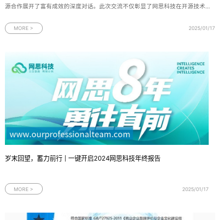
源合作展开了富有成效的深度对话。此次交流不仅彰显了网思科技在开源技术与
数字化创新领域的坚实步伐，也预示着中国企业在拥抱开源、利用开源推动数字
化转型方面的决心和行动力。MySQL，作为一款秉承开源理念、功能强大且操作
MORE >
2025/01/17
简便的关系型数据
岁末回望，蓄力前行 | 一键开启2024网思科技年终报告
MORE >
2025/01/17