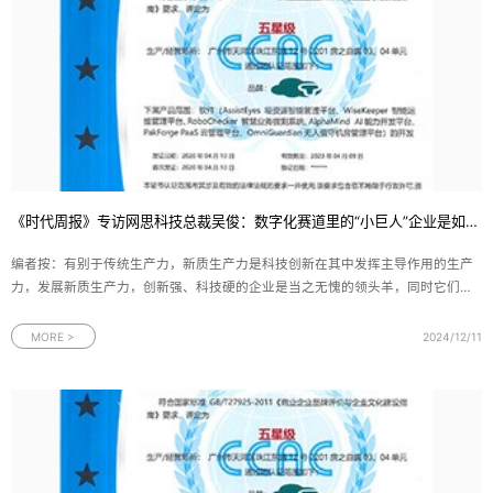
《时代周报》专访网思科技总裁吴俊：数字化赛道里的“小巨人”企业是如何炼成的？
编者按：有别于传统生产力，新质生产力是科技创新在其中发挥主导作用的生产
力，发展新质生产力，创新强、科技硬的企业是当之无愧的领头羊，同时它们也
对金融服务提出了更高的要求。围绕科技企业普遍存在的“高技术、高研发、轻资
产”等特征，邮储银行广州市分行践行大行担当，探索创新、专业的金融产品和服
MORE >
2024/12/11
务模式。为此，时