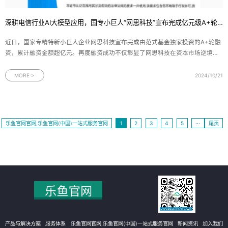
深耕电信行业AI大模型应用，国专小巨人“网思科技”宣布完成亿元级A+轮融资
近日，国家专精特新小巨人企业网思科技宣布完成由范式基金独家投资的A+轮融
资，累计融资金额超亿元。再度融资成功不仅彰显了网思科技在资本市场逆境中
的坚韧与活力，更是国内投资机构对网思科技实力及未来前景的坚定认可。此轮
资金的注入，将助力网思科技进一步深化技术研发，推动其在更多数字化解决方
MORE >
2024/10/21
案领域的应用拓展，促
乐鱼官网官网,乐鱼官网(中国)一站式服务官网
1
2
3
4
5
···
尾页
产品与解决方案
服务体系
乐鱼官网官网,乐鱼官网(中国)一站式服务官网
新闻资讯
加入我们