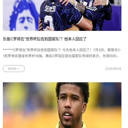
乐鱼C罗将在“世界杯后告别国家队”？他本人回应了
******C罗将在“世界杯后告别国家队”？今天他本人回应了！7月3日，葡萄牙2-
1克罗地亚晋级世界杯16强，赛后C罗回应退出国家队传闻时表示，先得问问家
人，“我的未来在此刻并不重要，我会和家人商量之后再做出决定
MORE >
2026/08/04