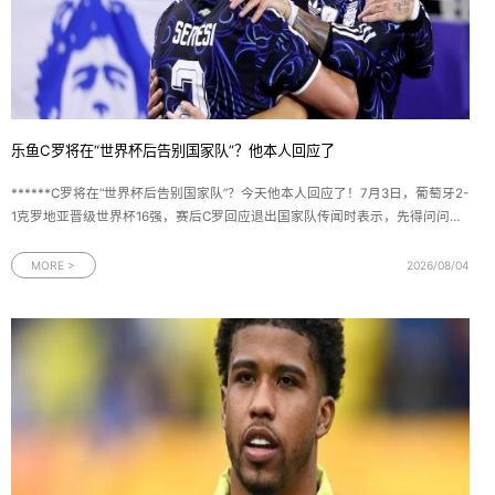
乐鱼C罗将在“世界杯后告别国家队”？他本人回应了
******C罗将在“世界杯后告别国家队”？今天他本人回应了！7月3日，葡萄牙2-
1克罗地亚晋级世界杯16强，赛后C罗回应退出国家队传闻时表示，先得问问家
人，“我的未来在此刻并不重要，我会和家人商量之后再做出决定
MORE >
2026/08/04