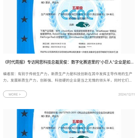
《时代周报》专访网思科技总裁吴俊：数字化赛道里的“小巨人”企业是如何炼成的？
编者按：有别于传统生产力，新质生产力是科技创新在其中发挥主导作用的生产
力，发展新质生产力，创新强、科技硬的企业是当之无愧的领头羊，同时它们也
对金融服务提出了更高的要求。围绕科技企业普遍存在的“高技术、高研发、轻资
产”等特征，邮储银行广州市分行践行大行担当，探索创新、专业的金融产品和服
MORE >
2024/12/11
务模式。为此，时