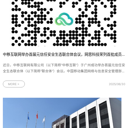
中移互联网举办首届元信任安全生态联合体会议，网思科技荣列首批成员单位
近日，中移互联网有限公司（以下简称“中移互联”）于广州成功举办首届元信任安
全生态联合体（以下简称“联合体”）会议。中国移动集团网络与信息安全管理部、
政企事业部以及广东移动等12家省公司、5家专业公司的领导及业务骨干，16家网
络安全领域联合体成员单位代表齐聚羊城，围绕科技创新、产品融合、生态共建
MORE >
2025/06/30
等关键议题展