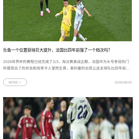
乐鱼一个位置获得巨大提升，法国比四年前强了一个档次吗？
2026世界杯的赛程已经完成了2/3，淘汰赛激战正酣，法国作为头号争冠热门
所展现出了的状态和效率令人望而生畏，奥利塞的出现让这支球队比四年前更
加强大。四年前的卡塔尔之旅，法国与阿根廷在决赛中踢得难解难
MORE >
2026/08/05